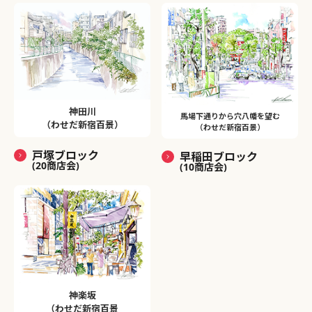
神田川
馬場下通りから穴八幡を望む
（わせだ新宿百景）
（わせだ新宿百景）
戸塚ブロック
早稲田ブロック
(20商店会)
(10商店会)
神楽坂
（わせだ新宿百景