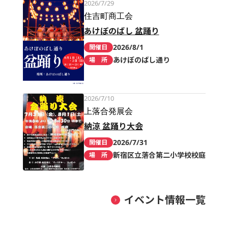
2026/7/29
住吉町商工会
あけぼのばし 盆踊り
2026/8/1
開催日
あけぼのばし通り
場 所
2026/7/10
上落合発展会
納涼 盆踊り大会
2026/7/31
開催日
新宿区立落合第二小学校校庭
場 所
イベント情報一覧