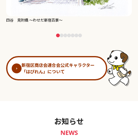
新宿御苑 ～わせだ新宿百景～
淀
新宿区商店会連合会公式キャラクター
「はぴれん」について
お知らせ
NEWS