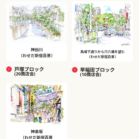
神田川
馬場下通りから穴八幡を望む
（わせだ新宿百景）
（わせだ新宿百景）
戸塚ブロック
早稲田ブロック
(20商店会)
(10商店会)
神楽坂
（わせだ新宿百景