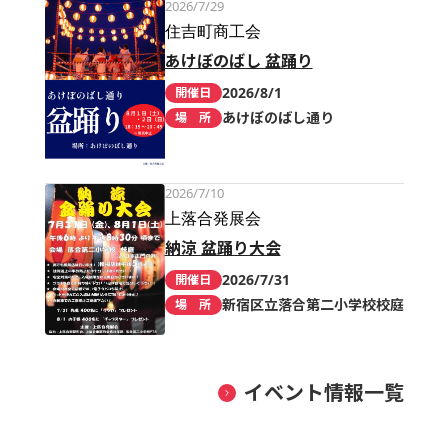
2026/7/29
住吉町商工会
あけぼのばし 盆踊り
2026/8/1
開催日
あけぼのばし通り
場 所
2026/7/10
上落合発展会
納涼 盆踊り大会
2026/7/31
開催日
新宿区立落合第二小学校校庭
場 所
イベント情報一覧