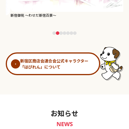
新宿御苑 ～わせだ新宿百景～
淀
新宿区商店会連合会公式キャラクター
「はぴれん」について
お知らせ
NEWS