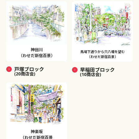
神田川
馬場下通りから穴八幡を望む
（わせだ新宿百景）
（わせだ新宿百景）
戸塚ブロック
早稲田ブロック
(20商店会)
(10商店会)
神楽坂
（わせだ新宿百景