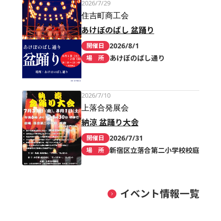
2026/7/29
住吉町商工会
あけぼのばし 盆踊り
2026/8/1
開催日
あけぼのばし通り
場 所
2026/7/10
上落合発展会
納涼 盆踊り大会
2026/7/31
開催日
新宿区立落合第二小学校校庭
場 所
イベント情報一覧