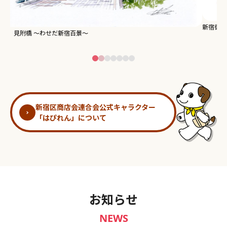
新宿御苑 ～わせだ新宿百景～
淀
新宿区商店会連合会公式キャラクター
「はぴれん」について
お知らせ
NEWS