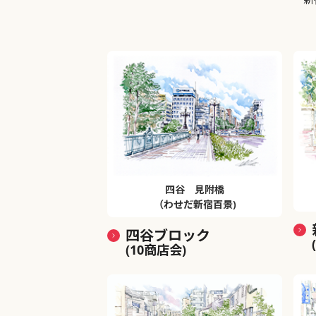
四谷 見附橋
（わせだ新宿百景)
四谷ブロック
(10商店会)