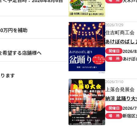
予定日時：2026年8月6日
大木戸
場 所
2026/7/29
0万円を補助
住吉町商工会
あけぼのばし 
2026/8
開催日
を希望する店舗様へ
あけぼ
場 所
まります
2026/7/10
上落合発展会
納涼 盆踊り大
2026/7
開催日
新宿区
場 所