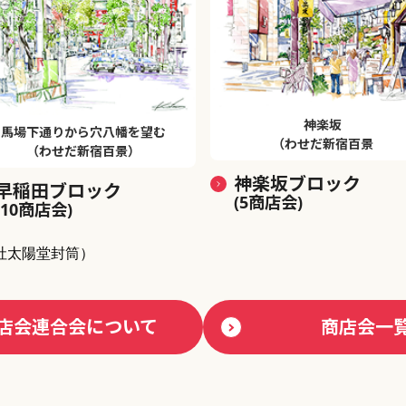
神楽坂
馬場下通りから穴八幡を望む
（わせだ新宿百景
（わせだ新宿百景）
神楽坂ブロック
早稲田ブロック
(5商店会)
(10商店会)
社太陽堂封筒）
店会連合会について
商店会一