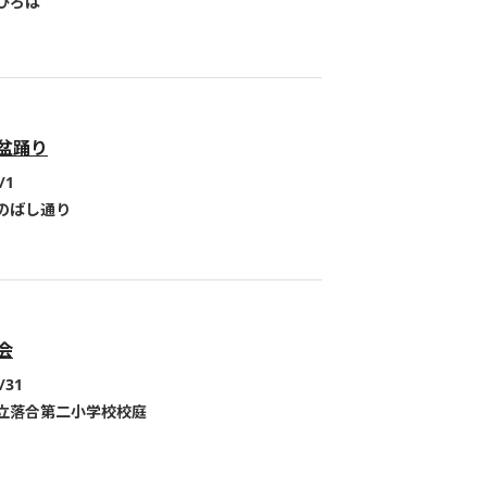
ひろば
盆踊り
/1
のばし通り
会
/31
立落合第二小学校校庭