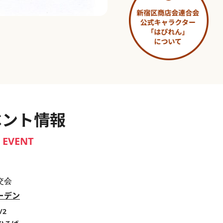
淀橋市場 ～わせだ新宿百景～
ベント情報
EVENT
交会
ーデン
/2