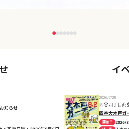
せ
イ
2026/7/29
四谷四丁目商
のお知らせ
四谷大木戸ガ
2026/8
開催日