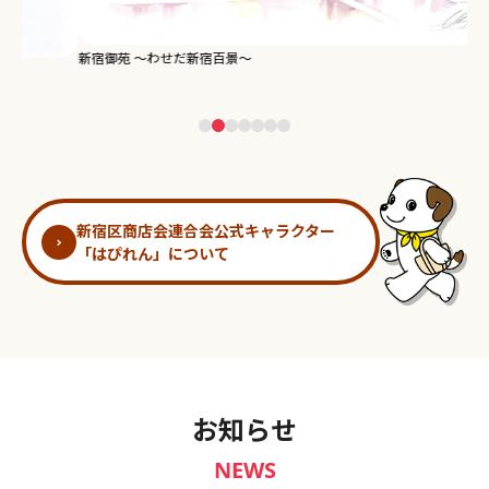
新宿御苑 ～わせだ新宿百景～
淀
新宿区商店会連合会公式キャラクター
「はぴれん」について
お知らせ
NEWS