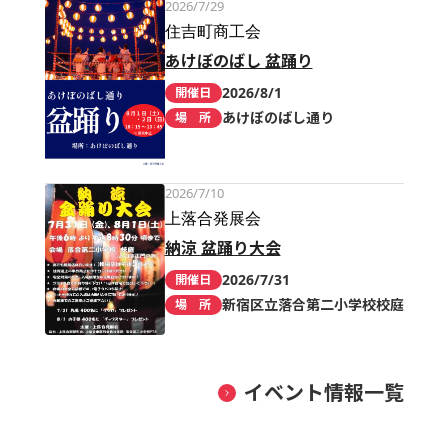
2026/7/29
住吉町商工会
あけぼのばし 盆踊り
2026/8/1
開催日
あけぼのばし通り
場 所
2026/7/10
上落合発展会
納涼 盆踊り大会
2026/7/31
開催日
新宿区立落合第二小学校校庭
場 所
イベント情報一覧