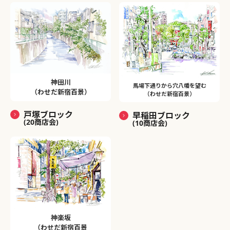
神田川
馬場下通りから穴八幡を望む
（わせだ新宿百景）
（わせだ新宿百景）
戸塚ブロック
早稲田ブロック
(20商店会)
(10商店会)
神楽坂
（わせだ新宿百景