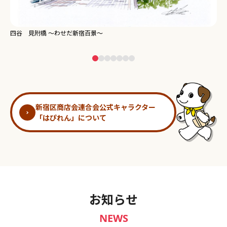
新宿御苑 ～わせだ新宿百景～
淀
新宿区商店会連合会公式キャラクター
「はぴれん」について
お知らせ
NEWS