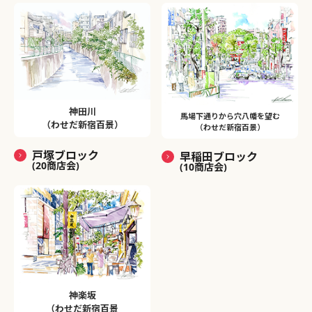
神田川
馬場下通りから穴八幡を望む
（わせだ新宿百景）
（わせだ新宿百景）
戸塚ブロック
早稲田ブロック
(20商店会)
(10商店会)
神楽坂
（わせだ新宿百景