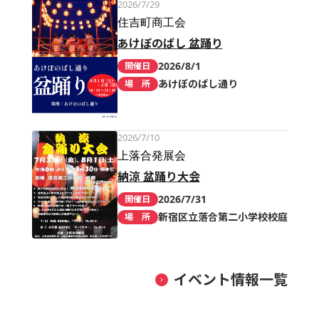
2026/7/29
住吉町商工会
あけぼのばし 盆踊り
2026/8/1
開催日
あけぼのばし通り
場 所
2026/7/10
上落合発展会
納涼 盆踊り大会
2026/7/31
開催日
新宿区立落合第二小学校校庭
場 所
イベント情報一覧