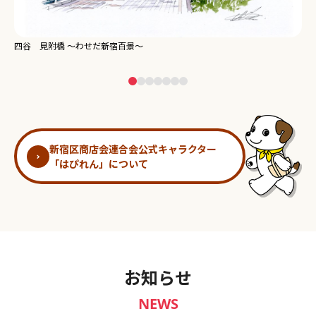
新宿御苑 ～わせだ新宿百景～
淀
新宿区商店会連合会公式キャラクター
「はぴれん」について
お知らせ
NEWS