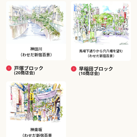
神田川
馬場下通りから穴八幡を望む
（わせだ新宿百景）
（わせだ新宿百景）
戸塚ブロック
早稲田ブロック
(20商店会)
(10商店会)
神楽坂
（わせだ新宿百景