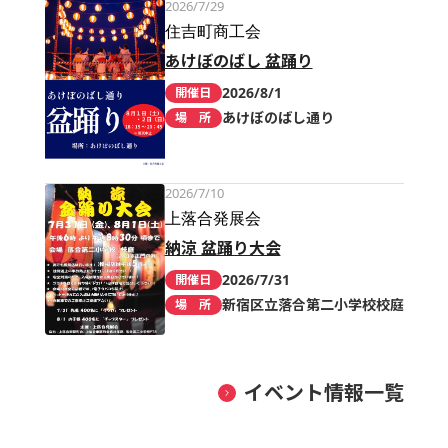
2026/7/29
住吉町商工会
あけぼのばし 盆踊り
2026/8/1
開催日
あけぼのばし通り
場 所
2026/7/10
上落合発展会
納涼 盆踊り大会
2026/7/31
開催日
新宿区立落合第二小学校校庭
場 所
イベント情報一覧