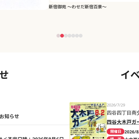
せ
イ
2026/7/29
四谷四丁目商
のお知らせ
四谷大木戸ガ
2026/8
開催日