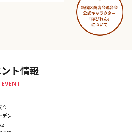
淀橋市場 ～わせだ新宿百景～
ベント情報
EVENT
交会
ーデン
/2