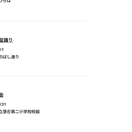
ひろば
盆踊り
/1
のばし通り
会
/31
立落合第二小学校校庭