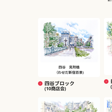
四谷 見附橋
（わせだ新宿百景)
四谷ブロック
(10商店会)