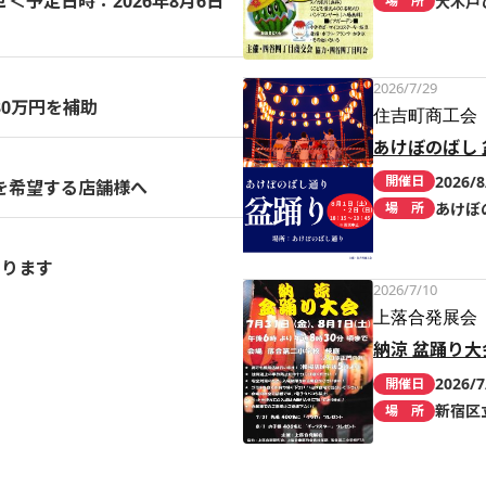
予定日時：2026年8月6日
大木戸
場 所
2026/7/29
0万円を補助
住吉町商工会
あけぼのばし 
2026/8
開催日
を希望する店舗様へ
あけぼ
場 所
まります
2026/7/10
上落合発展会
納涼 盆踊り大
2026/7
開催日
新宿区
場 所