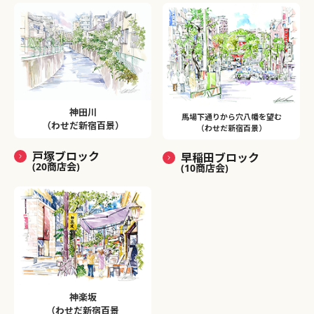
神田川
馬場下通りから穴八幡を望む
（わせだ新宿百景）
（わせだ新宿百景）
戸塚ブロック
早稲田ブロック
(20商店会)
(10商店会)
神楽坂
（わせだ新宿百景