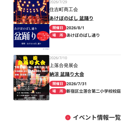
2026/7/29
住吉町商工会
あけぼのばし 盆踊り
2026/8/1
開催日
あけぼのばし通り
場 所
2026/7/10
上落合発展会
納涼 盆踊り大会
2026/7/31
開催日
新宿区立落合第二小学校校庭
場 所
イベント情報一覧