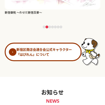
新宿御苑 ～わせだ新宿百景～
淀
新宿区商店会連合会公式キャラクター
「はぴれん」について
お知らせ
NEWS