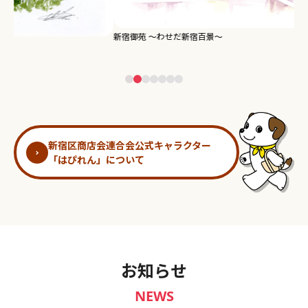
新宿御苑 ～わせだ新宿百景～
淀
新宿区商店会連合会公式キャラクター
「はぴれん」について
お知らせ
NEWS