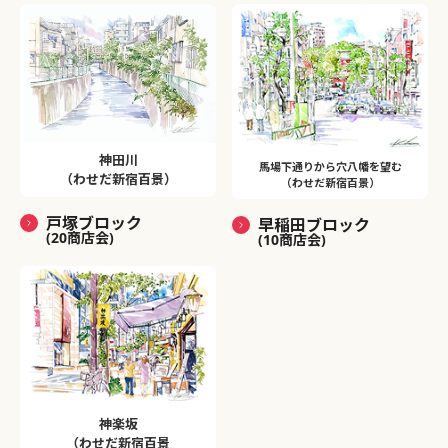
神田川
馬場下通りから穴八幡を望む
（わせだ新宿百景）
（わせだ新宿百景）
戸塚ブロック
早稲田ブロック
(20商店会)
(10商店会)
神楽坂
（わせだ新宿百景