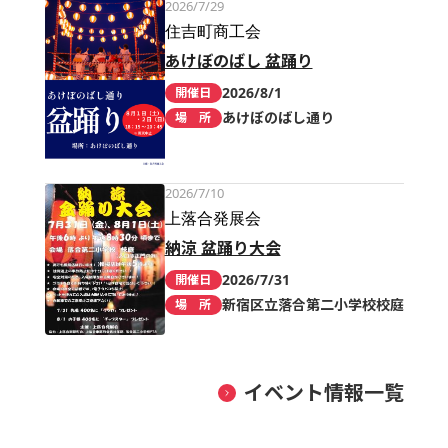
2026/7/29
住吉町商工会
あけぼのばし 盆踊り
2026/8/1
開催日
あけぼのばし通り
場 所
2026/7/10
上落合発展会
納涼 盆踊り大会
2026/7/31
開催日
新宿区立落合第二小学校校庭
場 所
イベント情報一覧