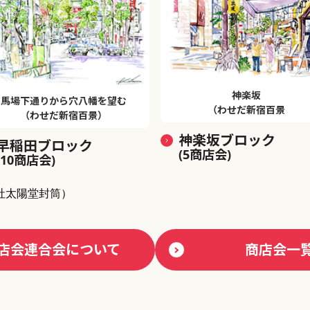
神楽坂
馬場下通りから穴八幡を望む
（わせだ新宿百景
（わせだ新宿百景）
神楽坂ブロック
早稲田ブロック
(5商店会)
(10商店会)
社太陽堂封筒）
店会連合会について
商店会一