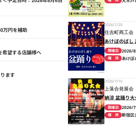
予定日時：2026年8月6日
大木戸
場 所
2026/7/29
0万円を補助
住吉町商工会
あけぼのばし 
2026/8
開催日
を希望する店舗様へ
あけぼ
場 所
まります
2026/7/10
上落合発展会
納涼 盆踊り大
2026/7
開催日
新宿区
場 所