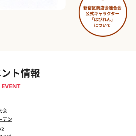
淀橋市場 ～わせだ新宿百景～
ベント情報
EVENT
交会
ーデン
/2