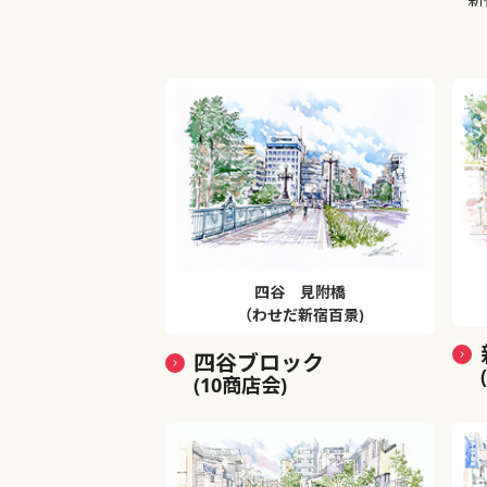
四谷 見附橋
（わせだ新宿百景)
四谷ブロック
(10商店会)