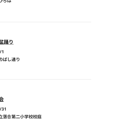
ひろば
盆踊り
/1
のばし通り
会
/31
立落合第二小学校校庭