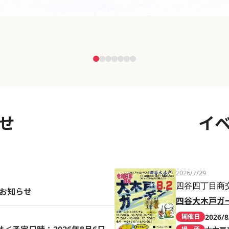
せ
イ
2026/7/29
四谷四丁目商
のお知らせ
四谷大木戸ガ
2026/8
開催日