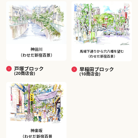
神田川
馬場下通りから穴八幡を望む
（わせだ新宿百景）
（わせだ新宿百景）
戸塚ブロック
早稲田ブロック
(20商店会)
(10商店会)
神楽坂
（わせだ新宿百景