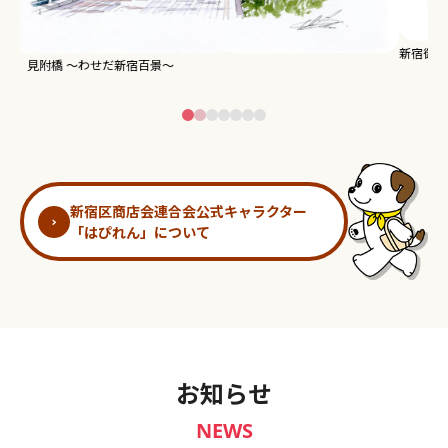
新宿御苑 ～わせだ新宿百景～
淀
新宿区商店会連合会公式キャラクター
「はぴれん」について
お知らせ
NEWS