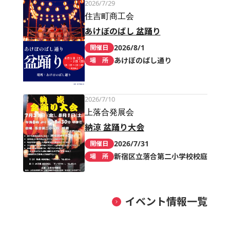
2026/7/29
住吉町商工会
あけぼのばし 盆踊り
2026/8/1
開催日
あけぼのばし通り
場 所
2026/7/10
上落合発展会
納涼 盆踊り大会
2026/7/31
開催日
新宿区立落合第二小学校校庭
場 所
イベント情報一覧