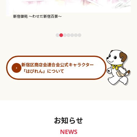
新宿御苑 ～わせだ新宿百景～
淀
新宿区商店会連合会公式キャラクター
「はぴれん」について
お知らせ
NEWS