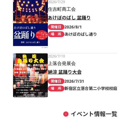
2026/7/29
住吉町商工会
あけぼのばし 盆踊り
2026/8/1
開催日
あけぼのばし通り
場 所
2026/7/10
上落合発展会
納涼 盆踊り大会
2026/7/31
開催日
新宿区立落合第二小学校校庭
場 所
イベント情報一覧