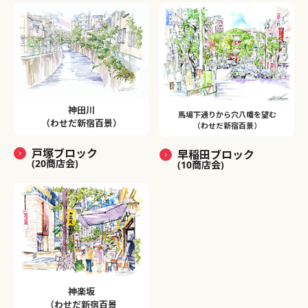
神田川
馬場下通りから穴八幡を望む
（わせだ新宿百景）
（わせだ新宿百景）
戸塚ブロック
早稲田ブロック
(20商店会)
(10商店会)
神楽坂
（わせだ新宿百景