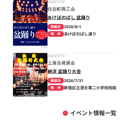
2026/7/29
住吉町商工会
あけぼのばし 盆踊り
2026/8/1
開催日
あけぼのばし通り
場 所
2026/7/10
上落合発展会
納涼 盆踊り大会
2026/7/31
開催日
新宿区立落合第二小学校校庭
場 所
イベント情報一覧