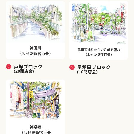
神田川
馬場下通りから穴八幡を望む
（わせだ新宿百景）
（わせだ新宿百景）
戸塚ブロック
早稲田ブロック
(20商店会)
(10商店会)
神楽坂
（わせだ新宿百景