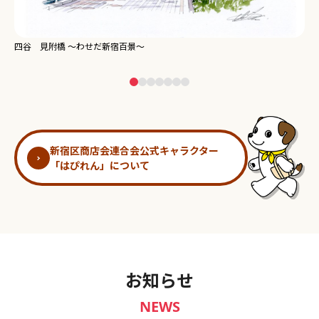
新宿御苑 ～わせだ新宿百景～
淀
新宿区商店会連合会公式キャラクター
「はぴれん」について
お知らせ
NEWS