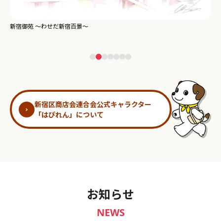
新宿御苑 ～わせだ新宿百景～
淀
新宿区商店会連合会公式キャラクター
「はぴれん」について
お知らせ
NEWS