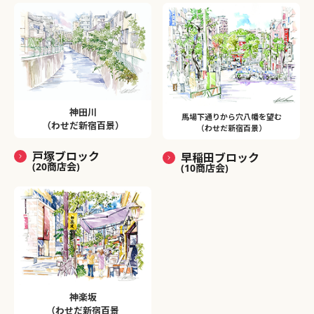
神田川
馬場下通りから穴八幡を望む
（わせだ新宿百景）
（わせだ新宿百景）
戸塚ブロック
早稲田ブロック
(20商店会)
(10商店会)
神楽坂
（わせだ新宿百景