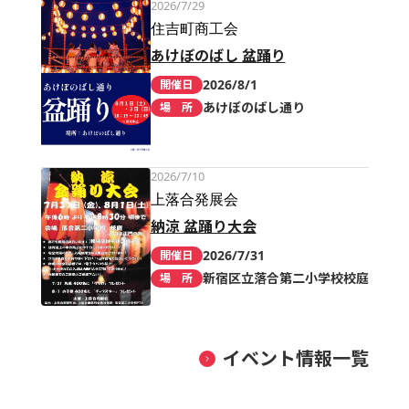
2026/7/29
住吉町商工会
あけぼのばし 盆踊り
2026/8/1
開催日
あけぼのばし通り
場 所
2026/7/10
上落合発展会
納涼 盆踊り大会
2026/7/31
開催日
新宿区立落合第二小学校校庭
場 所
イベント情報一覧