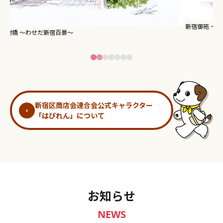
新宿御苑 ～わせだ新宿百景～
淀
新宿区商店会連合会公式キャラクター
「はぴれん」について
お知らせ
NEWS