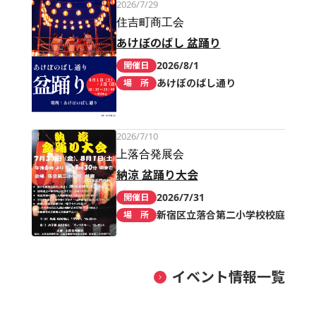
2026/7/29
住吉町商工会
あけぼのばし 盆踊り
2026/8/1
開催日
あけぼのばし通り
場 所
2026/7/10
上落合発展会
納涼 盆踊り大会
2026/7/31
開催日
新宿区立落合第二小学校校庭
場 所
イベント情報一覧