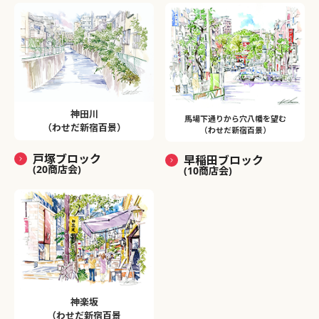
神田川
馬場下通りから穴八幡を望む
（わせだ新宿百景）
（わせだ新宿百景）
戸塚ブロック
早稲田ブロック
(20商店会)
(10商店会)
神楽坂
（わせだ新宿百景