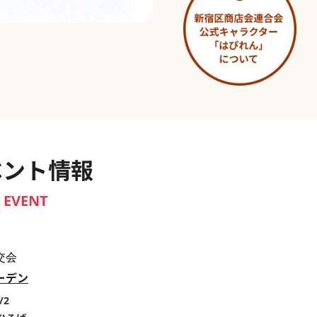
淀橋市場 ～わせだ新宿百景～
ベント情報
EVENT
交会
ーデン
/2