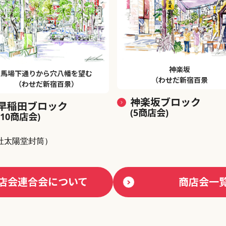
神楽坂
馬場下通りから穴八幡を望む
（わせだ新宿百景
（わせだ新宿百景）
神楽坂ブロック
早稲田ブロック
(5商店会)
(10商店会)
社太陽堂封筒）
店会連合会について
商店会一