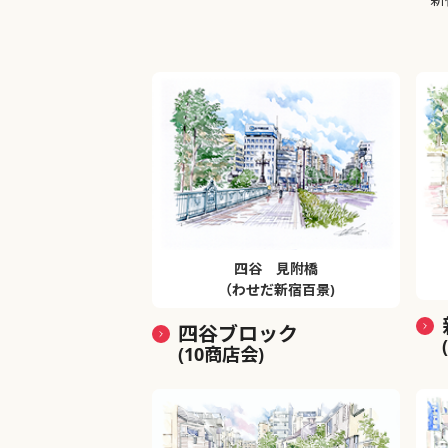
四谷 見附橋
（わせだ新宿百景)
四谷ブロック
(10商店会)