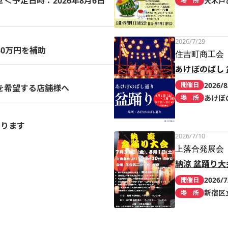
予定日時：2026年8月6日
大木戸
場 所
2026/7/29
0万円を補助
住吉町商工会
あけぼのばし 
2026/8
開催日
を希望する店舗様へ
あけぼ
場 所
まります
2026/7/10
上落合発展会
納涼 盆踊り大
2026/7
開催日
新宿区
場 所