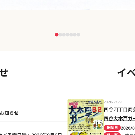
せ
イ
2026/7/29
四谷四丁目商
のお知らせ
四谷大木戸ガ
2026/8
開催日