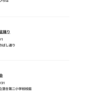
ひろば
盆踊り
/1
のばし通り
会
/31
立落合第二小学校校庭