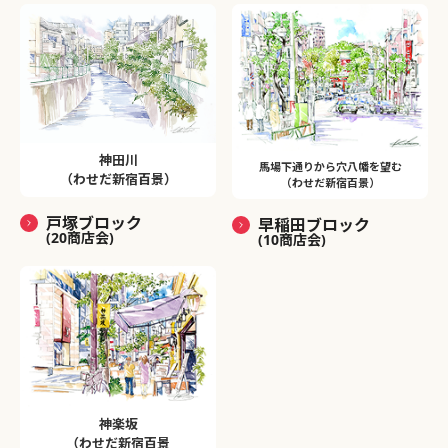
神田川
馬場下通りから穴八幡を望む
（わせだ新宿百景）
（わせだ新宿百景）
戸塚ブロック
早稲田ブロック
(20商店会)
(10商店会)
神楽坂
（わせだ新宿百景