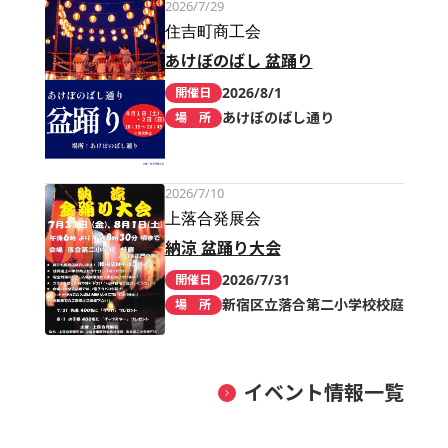
2026/7/29
住吉町商工会
あけぼのばし 盆踊り
2026/8/1
開催日
あけぼのばし通り
場 所
2026/7/10
上落合発展会
納涼 盆踊り大会
2026/7/31
開催日
新宿区立落合第二小学校校庭
場 所
イベント情報一覧