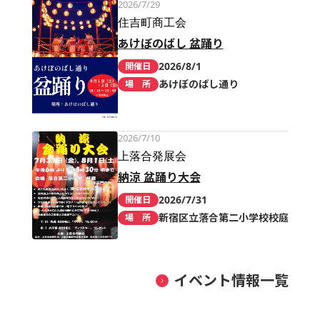
2026/7/29
住吉町商工会
あけぼのばし 盆踊り
2026/8/1
開催日
あけぼのばし通り
場 所
2026/7/10
上落合発展会
納涼 盆踊り大会
2026/7/31
開催日
新宿区立落合第二小学校校庭
場 所
イベント情報一覧