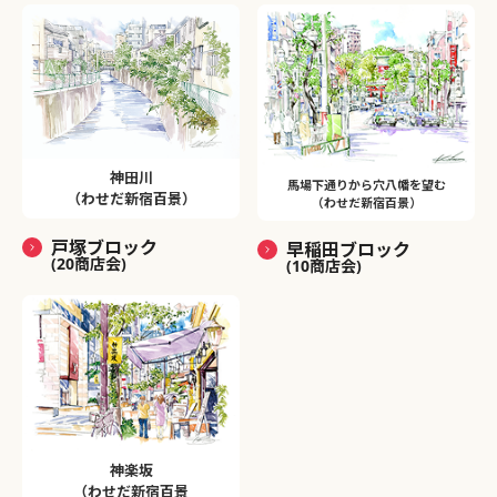
神田川
馬場下通りから穴八幡を望む
（わせだ新宿百景）
（わせだ新宿百景）
戸塚ブロック
早稲田ブロック
(20商店会)
(10商店会)
神楽坂
（わせだ新宿百景