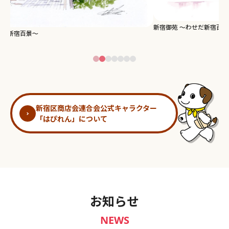
新宿御苑 ～わせだ新宿百景～
淀
新宿区商店会連合会公式キャラクター
「はぴれん」について
お知らせ
NEWS