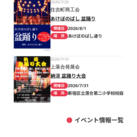
2026/7/29
住吉町商工会
あけぼのばし 盆踊り
2026/8/1
開催日
あけぼのばし通り
場 所
2026/7/10
上落合発展会
納涼 盆踊り大会
2026/7/31
開催日
新宿区立落合第二小学校校庭
場 所
イベント情報一覧