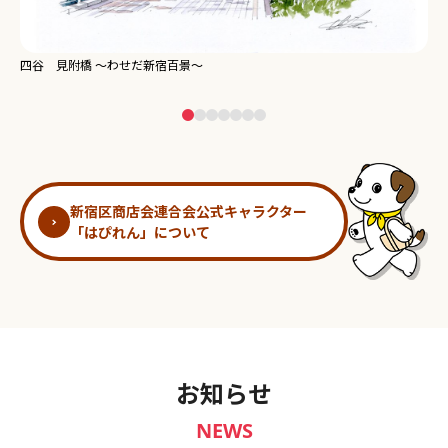
新宿御苑 ～わせだ新宿百景～
淀
新宿区商店会連合会公式キャラクター
「はぴれん」について
お知らせ
NEWS