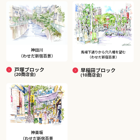
神田川
馬場下通りから穴八幡を望む
（わせだ新宿百景）
（わせだ新宿百景）
戸塚ブロック
早稲田ブロック
(20商店会)
(10商店会)
神楽坂
（わせだ新宿百景