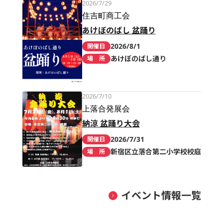
2026/7/29
住吉町商工会
あけぼのばし 盆踊り
2026/8/1
開催日
あけぼのばし通り
場 所
2026/7/10
上落合発展会
納涼 盆踊り大会
2026/7/31
開催日
新宿区立落合第二小学校校庭
場 所
イベント情報一覧