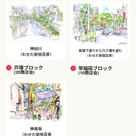
神田川
馬場下通りから穴八幡を望む
（わせだ新宿百景）
（わせだ新宿百景）
戸塚ブロック
早稲田ブロック
(20商店会)
(10商店会)
神楽坂
（わせだ新宿百景