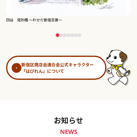
新宿御苑 ～わせだ新宿百景～
淀
新宿区商店会連合会公式キャラクター
「はぴれん」について
お知らせ
NEWS