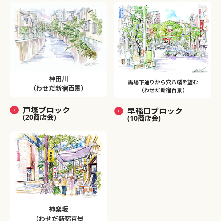
神田川
馬場下通りから穴八幡を望む
（わせだ新宿百景）
（わせだ新宿百景）
戸塚ブロック
早稲田ブロック
(20商店会)
(10商店会)
神楽坂
（わせだ新宿百景