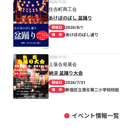
2026/7/29
住吉町商工会
あけぼのばし 盆踊り
2026/8/1
開催日
あけぼのばし通り
場 所
2026/7/10
上落合発展会
納涼 盆踊り大会
2026/7/31
開催日
新宿区立落合第二小学校校庭
場 所
イベント情報一覧