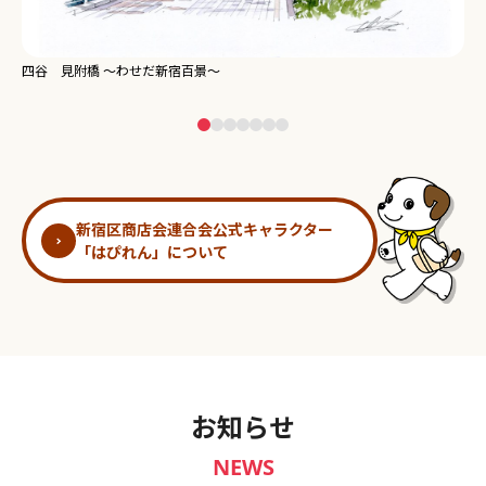
新宿御苑 ～わせだ新宿百景～
淀
新宿区商店会連合会公式キャラクター
「はぴれん」について
お知らせ
NEWS