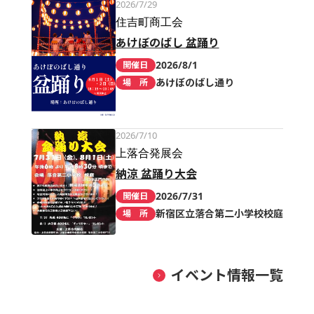
2026/7/29
住吉町商工会
あけぼのばし 盆踊り
2026/8/1
開催日
あけぼのばし通り
場 所
2026/7/10
上落合発展会
納涼 盆踊り大会
2026/7/31
開催日
新宿区立落合第二小学校校庭
場 所
イベント情報一覧