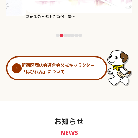
新宿御苑 ～わせだ新宿百景～
淀
新宿区商店会連合会公式キャラクター
「はぴれん」について
お知らせ
NEWS