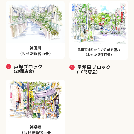
神田川
馬場下通りから穴八幡を望む
（わせだ新宿百景）
（わせだ新宿百景）
戸塚ブロック
早稲田ブロック
(20商店会)
(10商店会)
神楽坂
（わせだ新宿百景