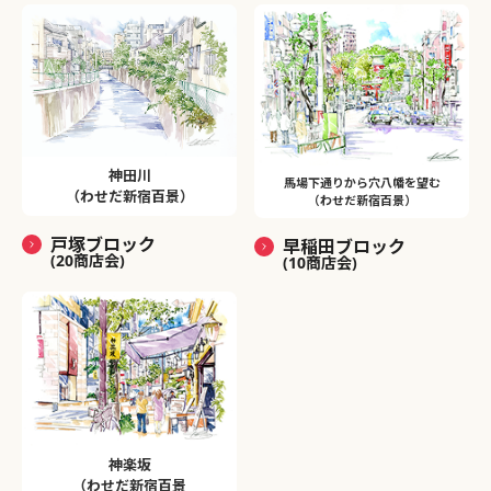
神田川
馬場下通りから穴八幡を望む
（わせだ新宿百景）
（わせだ新宿百景）
戸塚ブロック
早稲田ブロック
(20商店会)
(10商店会)
神楽坂
（わせだ新宿百景