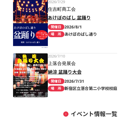
2026/7/29
住吉町商工会
あけぼのばし 盆踊り
2026/8/1
開催日
あけぼのばし通り
場 所
2026/7/10
上落合発展会
納涼 盆踊り大会
2026/7/31
開催日
新宿区立落合第二小学校校庭
場 所
イベント情報一覧