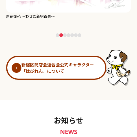
新宿御苑 ～わせだ新宿百景～
淀
新宿区商店会連合会公式キャラクター
「はぴれん」について
お知らせ
NEWS