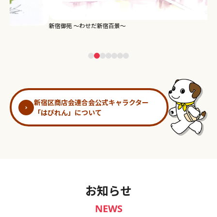
新宿御苑 ～わせだ新宿百景～
淀
新宿区商店会連合会公式キャラクター
「はぴれん」について
お知らせ
NEWS