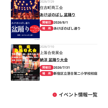
2026/7/29
住吉町商工会
あけぼのばし 盆踊り
2026/8/1
開催日
あけぼのばし通り
場 所
2026/7/10
上落合発展会
納涼 盆踊り大会
2026/7/31
開催日
新宿区立落合第二小学校校庭
場 所
イベント情報一覧