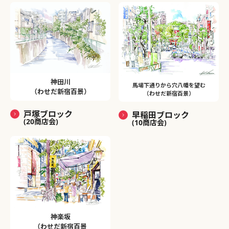
神田川
馬場下通りから穴八幡を望む
（わせだ新宿百景）
（わせだ新宿百景）
戸塚ブロック
早稲田ブロック
(20商店会)
(10商店会)
神楽坂
（わせだ新宿百景