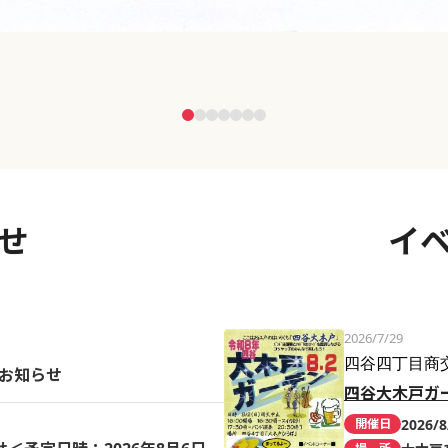
せ
イ
2026/7/29
四谷四丁目商
のお知らせ
四谷大木戸ガ
2026/8
開催日