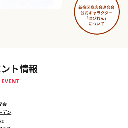
淀橋市場 ～わせだ新宿百景～
ベント情報
EVENT
交会
ーデン
/2