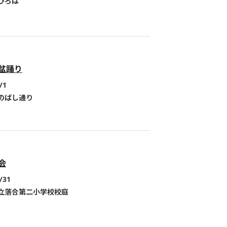
ひろば
盆踊り
/1
のばし通り
会
/31
立落合第二小学校校庭