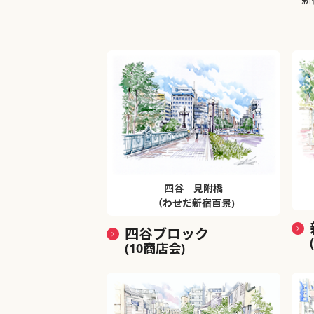
四谷 見附橋
（わせだ新宿百景)
四谷ブロック
(10商店会)