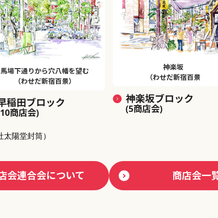
神楽坂
馬場下通りから穴八幡を望む
（わせだ新宿百景
（わせだ新宿百景）
神楽坂ブロック
早稲田ブロック
(5商店会)
(10商店会)
社太陽堂封筒）
店会連合会について
商店会一