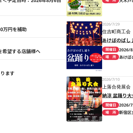
予定日時：2026年8月6日
大木戸
場 所
2026/7/29
0万円を補助
住吉町商工会
あけぼのばし 
2026/8
開催日
を希望する店舗様へ
あけぼ
場 所
まります
2026/7/10
上落合発展会
納涼 盆踊り大
2026/7
開催日
新宿区
場 所