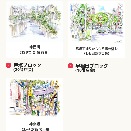
神田川
馬場下通りから穴八幡を望む
（わせだ新宿百景）
（わせだ新宿百景）
戸塚ブロック
早稲田ブロック
(20商店会)
(10商店会)
神楽坂
（わせだ新宿百景