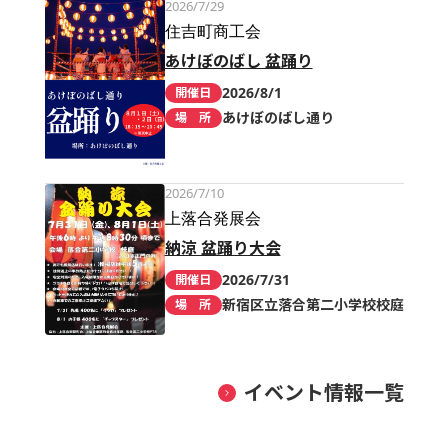
2026/7/29
住吉町商工会
あけぼのばし 盆踊り
2026/8/1
開催日
あけぼのばし通り
場 所
2026/7/10
上落合発展会
納涼 盆踊り大会
2026/7/31
開催日
新宿区立落合第二小学校校庭
場 所
イベント情報一覧