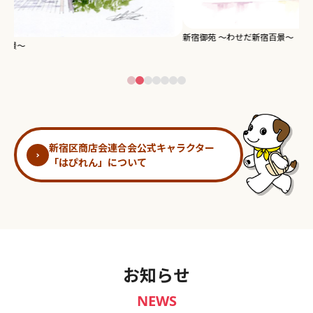
新宿御苑 ～わせだ新宿百景～
淀
新宿区商店会連合会公式キャラクター
「はぴれん」について
お知らせ
NEWS