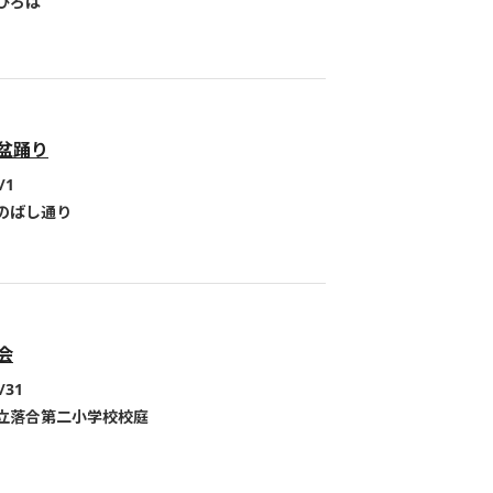
ひろば
盆踊り
/1
のばし通り
会
/31
立落合第二小学校校庭