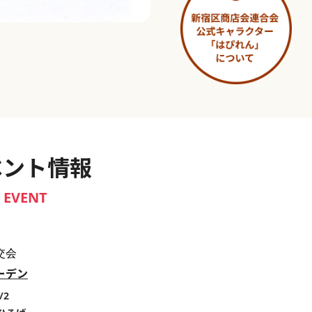
淀橋市場 ～わせだ新宿百景～
ベント情報
EVENT
交会
ーデン
/2