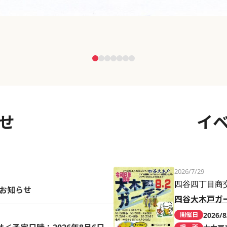
せ
イ
2026/7/29
四谷四丁目商
のお知らせ
四谷大木戸ガ
2026/8
開催日