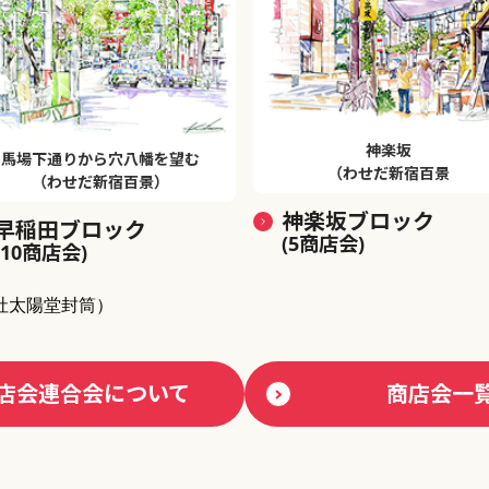
神楽坂
馬場下通りから穴八幡を望む
（わせだ新宿百景
（わせだ新宿百景）
神楽坂ブロック
早稲田ブロック
(5商店会)
(10商店会)
社太陽堂封筒）
店会連合会について
商店会一