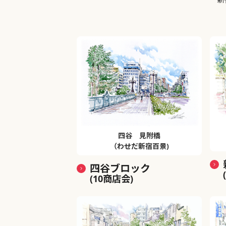
四谷 見附橋
（わせだ新宿百景)
四谷ブロック
(10商店会)