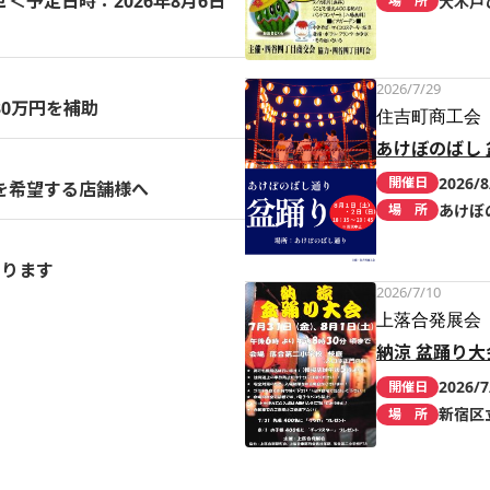
予定日時：2026年8月6日
大木戸
場 所
2026/7/29
0万円を補助
住吉町商工会
あけぼのばし 
2026/8
開催日
を希望する店舗様へ
あけぼ
場 所
まります
2026/7/10
上落合発展会
納涼 盆踊り大
2026/7
開催日
新宿区
場 所