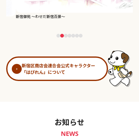
新宿御苑 ～わせだ新宿百景～
淀
新宿区商店会連合会公式キャラクター
「はぴれん」について
お知らせ
NEWS