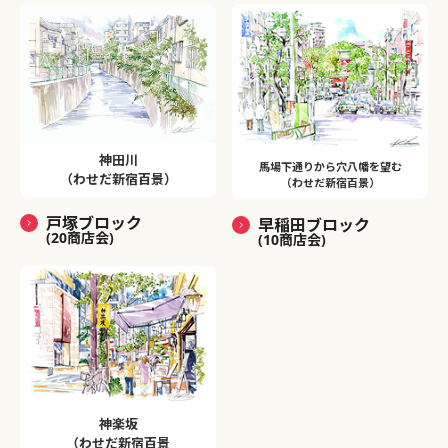
神田川
馬場下通りから穴八幡を望む
（わせだ新宿百景）
（わせだ新宿百景）
戸塚ブロック
早稲田ブロック
(20商店会)
(10商店会)
神楽坂
（わせだ新宿百景