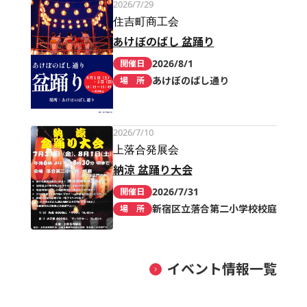
2026/7/29
住吉町商工会
あけぼのばし 盆踊り
2026/8/1
開催日
あけぼのばし通り
場 所
2026/7/10
上落合発展会
納涼 盆踊り大会
2026/7/31
開催日
新宿区立落合第二小学校校庭
場 所
イベント情報一覧