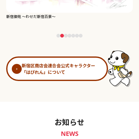
新宿御苑 ～わせだ新宿百景～
淀
新宿区商店会連合会公式キャラクター
「はぴれん」について
お知らせ
NEWS