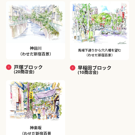
神田川
馬場下通りから穴八幡を望む
（わせだ新宿百景）
（わせだ新宿百景）
戸塚ブロック
早稲田ブロック
(20商店会)
(10商店会)
神楽坂
（わせだ新宿百景