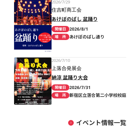
2026/7/29
住吉町商工会
あけぼのばし 盆踊り
2026/8/1
開催日
あけぼのばし通り
場 所
2026/7/10
上落合発展会
納涼 盆踊り大会
2026/7/31
開催日
新宿区立落合第二小学校校庭
場 所
イベント情報一覧