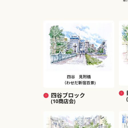
四谷 見附橋
（わせだ新宿百景)
四谷ブロック
(10商店会)