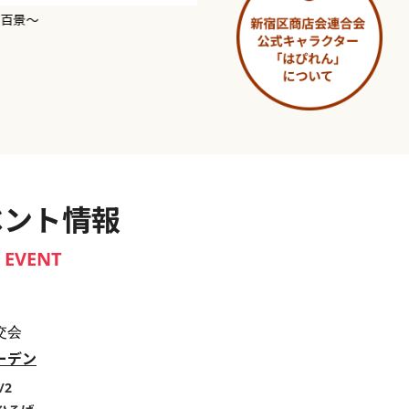
淀橋市場 ～わせだ新宿百景～
ベント情報
EVENT
交会
ーデン
/2