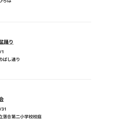
ひろば
盆踊り
/1
のばし通り
会
/31
立落合第二小学校校庭