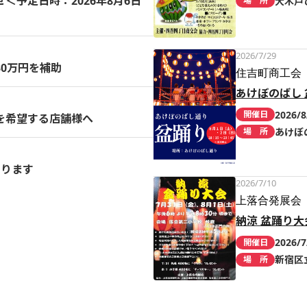
予定日時：2026年8月6日
大木戸
場 所
2026/7/29
0万円を補助
住吉町商工会
あけぼのばし 
2026/8
開催日
を希望する店舗様へ
あけぼ
場 所
まります
2026/7/10
上落合発展会
納涼 盆踊り大
2026/7
開催日
新宿区
場 所