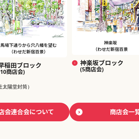
神楽坂
馬場下通りから穴八幡を望む
（わせだ新宿百景
（わせだ新宿百景）
神楽坂ブロック
早稲田ブロック
(5商店会)
(10商店会)
社太陽堂封筒）
店会連合会について
商店会一