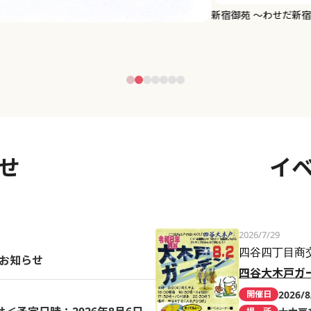
せ
イ
2026/7/29
四谷四丁目商
のお知らせ
四谷大木戸ガ
2026/8
開催日