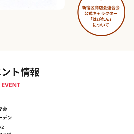
淀橋市場 ～わせだ新宿百景～
ベント情報
EVENT
交会
ーデン
/2