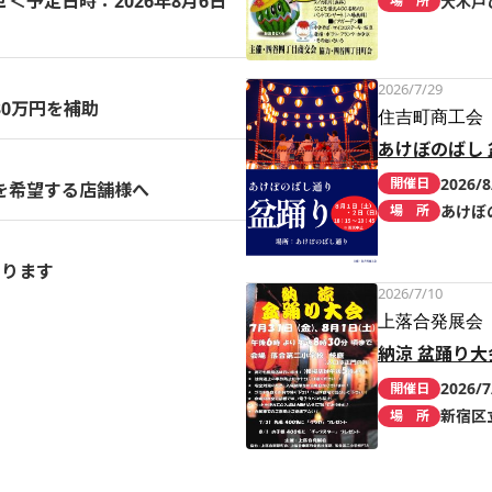
予定日時：2026年8月6日
大木戸
場 所
2026/7/29
0万円を補助
住吉町商工会
あけぼのばし 
2026/8
開催日
を希望する店舗様へ
あけぼ
場 所
まります
2026/7/10
上落合発展会
納涼 盆踊り大
2026/7
開催日
新宿区
場 所