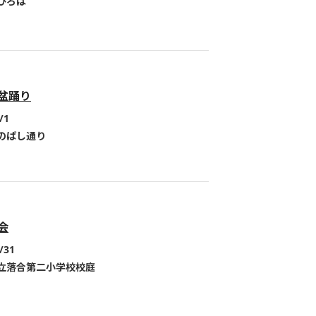
ひろば
盆踊り
/1
のばし通り
会
/31
立落合第二小学校校庭