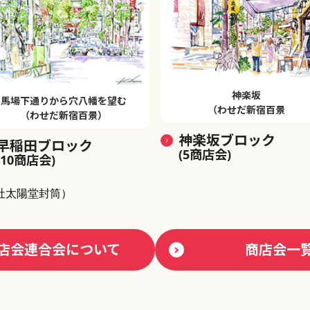
神楽坂
馬場下通りから穴八幡を望む
（わせだ新宿百景
（わせだ新宿百景）
神楽坂ブロック
早稲田ブロック
(5商店会)
(10商店会)
社太陽堂封筒）
店会連合会について
商店会一