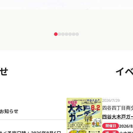
せ
イ
2026/7/29
四谷四丁目商
のお知らせ
四谷大木戸ガ
2026/8
開催日