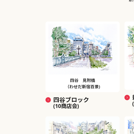
四谷 見附橋
（わせだ新宿百景)
四谷ブロック
(10商店会)