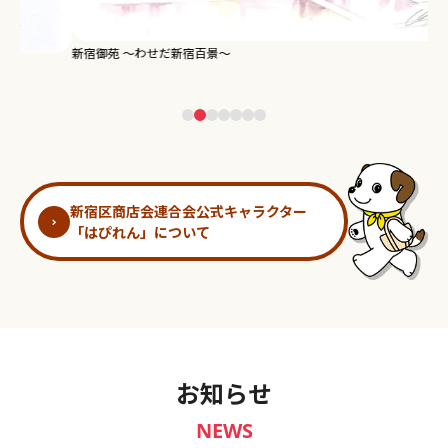
新宿御苑 ～わせだ新宿百景～
淀
新宿区商店会連合会公式キャラクター
「はぴれん」について
お知らせ
NEWS