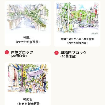
神田川
馬場下通りから穴八幡を望む
（わせだ新宿百景）
（わせだ新宿百景）
戸塚ブロック
早稲田ブロック
(20商店会)
(10商店会)
神楽坂
（わせだ新宿百景