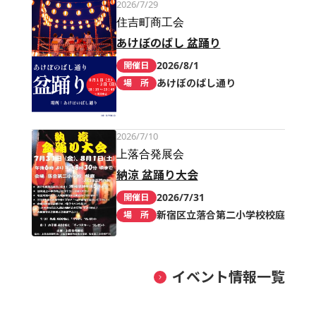
2026/7/29
住吉町商工会
あけぼのばし 盆踊り
2026/8/1
開催日
あけぼのばし通り
場 所
2026/7/10
上落合発展会
納涼 盆踊り大会
2026/7/31
開催日
新宿区立落合第二小学校校庭
場 所
イベント情報一覧