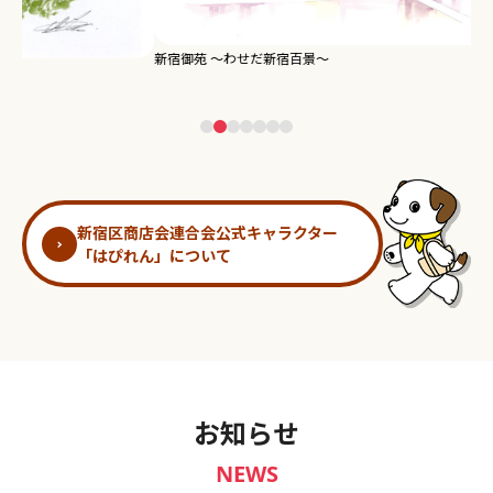
新宿御苑 ～わせだ新宿百景～
淀
新宿区商店会連合会公式キャラクター
「はぴれん」について
お知らせ
NEWS