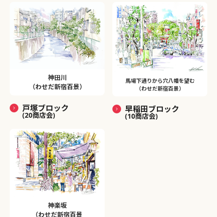
神田川
馬場下通りから穴八幡を望む
（わせだ新宿百景）
（わせだ新宿百景）
戸塚ブロック
早稲田ブロック
(20商店会)
(10商店会)
神楽坂
（わせだ新宿百景