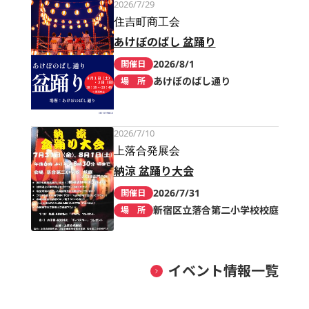
2026/7/29
住吉町商工会
あけぼのばし 盆踊り
2026/8/1
開催日
あけぼのばし通り
場 所
2026/7/10
上落合発展会
納涼 盆踊り大会
2026/7/31
開催日
新宿区立落合第二小学校校庭
場 所
イベント情報一覧