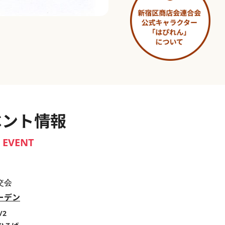
淀橋市場 ～わせだ新宿百景～
ベント情報
EVENT
交会
ーデン
/2