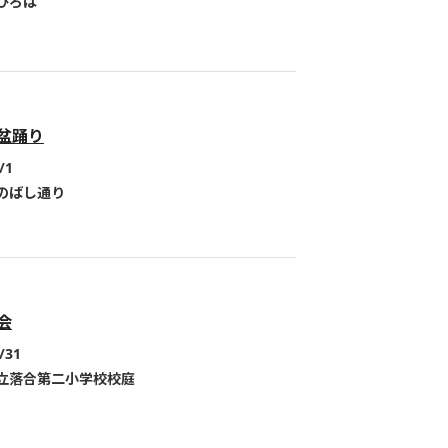
ひろば
盆踊り
/1
のばし通り
会
/31
立落合第二小学校校庭