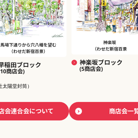
神楽坂
馬場下通りから穴八幡を望む
（わせだ新宿百景
（わせだ新宿百景）
神楽坂ブロック
早稲田ブロック
(5商店会)
(10商店会)
社太陽堂封筒）
店会連合会について
商店会一