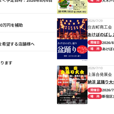
予定日時：2026年8月6日
大木戸
場 所
2026/7/29
0万円を補助
住吉町商工会
あけぼのばし 
2026/8
開催日
を希望する店舗様へ
あけぼ
場 所
まります
2026/7/10
上落合発展会
納涼 盆踊り大
2026/7
開催日
新宿区
場 所