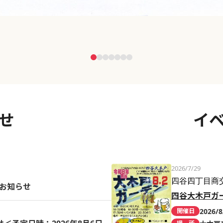
せ
イ
2026/7/29
四谷四丁目商
のお知らせ
四谷大木戸ガ
2026/8
開催日