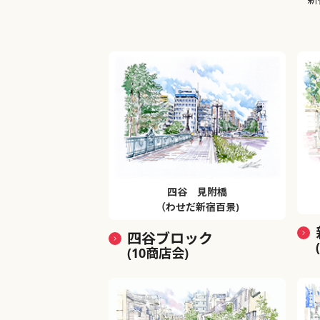
四谷 見附橋
（わせだ新宿百景)
四谷ブロック
(10商店会)