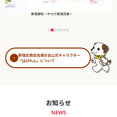
新宿御苑 ～わせだ新宿百景～
淀
新宿区商店会連合会公式キャラクター
「はぴれん」について
お知らせ
NEWS