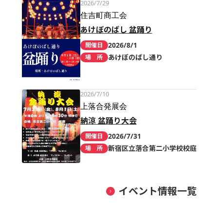
2026/7/29
住吉町商工会
あけぼのばし 盆踊り
2026/8/1
開催日
あけぼのばし通り
場 所
2026/7/10
上落合発展会
納涼 盆踊り大会
2026/7/31
開催日
新宿区立落合第二小学校校庭
場 所
イベント情報一覧