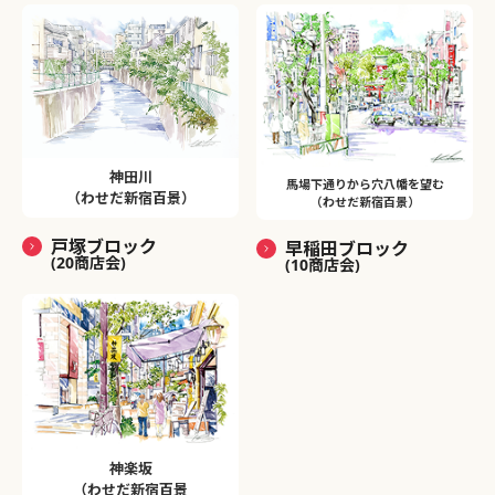
神田川
馬場下通りから穴八幡を望む
（わせだ新宿百景）
（わせだ新宿百景）
戸塚ブロック
早稲田ブロック
(20商店会)
(10商店会)
神楽坂
（わせだ新宿百景