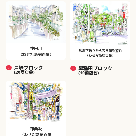
神田川
馬場下通りから穴八幡を望む
（わせだ新宿百景）
（わせだ新宿百景）
戸塚ブロック
早稲田ブロック
(20商店会)
(10商店会)
神楽坂
（わせだ新宿百景