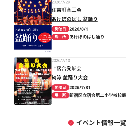
2026/7/29
住吉町商工会
あけぼのばし 盆踊り
2026/8/1
開催日
あけぼのばし通り
場 所
2026/7/10
上落合発展会
納涼 盆踊り大会
2026/7/31
開催日
新宿区立落合第二小学校校庭
場 所
イベント情報一覧