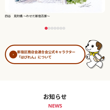
新宿御苑 ～わせだ新宿百景～
淀
新宿区商店会連合会公式キャラクター
「はぴれん」について
お知らせ
NEWS