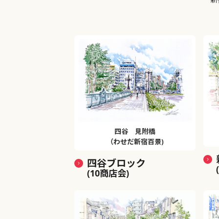
四谷 見附橋
（わせだ新宿百景)
四谷ブロック
(10商店会)