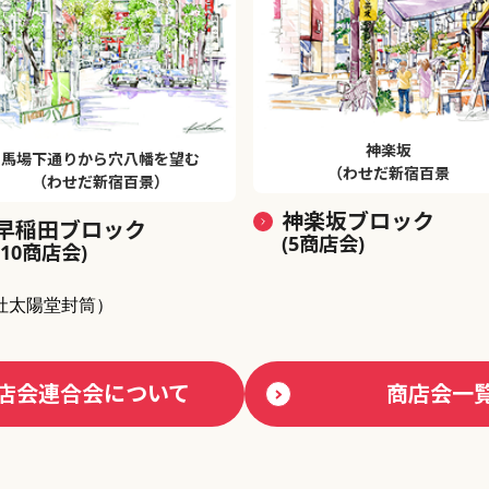
神楽坂
馬場下通りから穴八幡を望む
（わせだ新宿百景
（わせだ新宿百景）
神楽坂ブロック
早稲田ブロック
(5商店会)
(10商店会)
社太陽堂封筒）
店会連合会について
商店会一