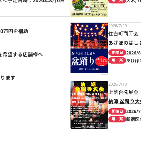
予定日時：2026年8月6日
大木戸
場 所
2026/7/29
0万円を補助
住吉町商工会
あけぼのばし 
2026/8
開催日
を希望する店舗様へ
あけぼ
場 所
まります
2026/7/10
上落合発展会
納涼 盆踊り大
2026/7
開催日
新宿区
場 所