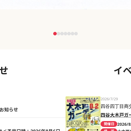
せ
イ
2026/7/29
四谷四丁目商
のお知らせ
四谷大木戸ガ
2026/8
開催日