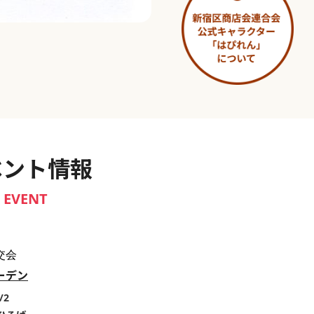
淀橋市場 ～わせだ新宿百景～
ベント情報
EVENT
交会
ーデン
/2