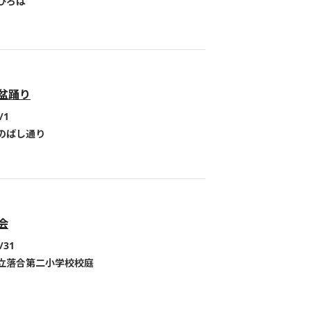
ひろば
盆踊り
/1
のばし通り
会
/31
立落合第二小学校校庭