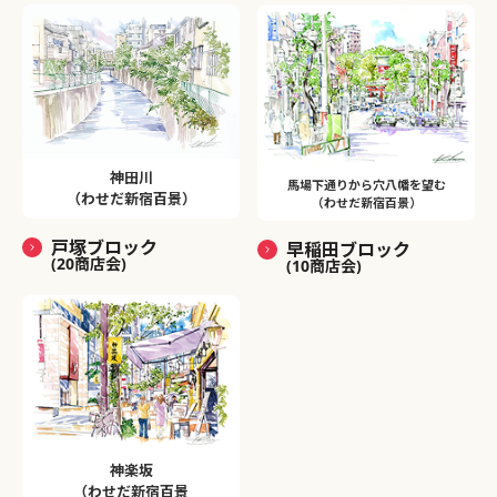
神田川
馬場下通りから穴八幡を望む
（わせだ新宿百景）
（わせだ新宿百景）
戸塚ブロック
早稲田ブロック
(20商店会)
(10商店会)
神楽坂
（わせだ新宿百景