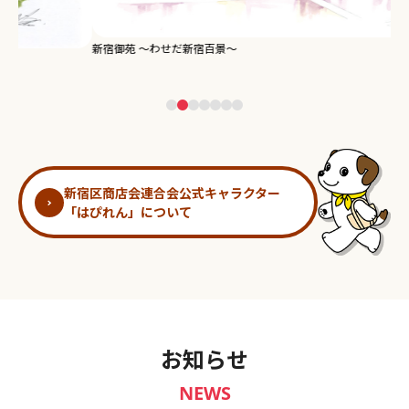
新宿御苑 ～わせだ新宿百景～
淀
新宿区商店会連合会公式キャラクター
「はぴれん」について
お知らせ
NEWS