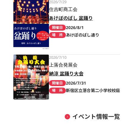
2026/7/29
住吉町商工会
あけぼのばし 盆踊り
2026/8/1
開催日
あけぼのばし通り
場 所
2026/7/10
上落合発展会
納涼 盆踊り大会
2026/7/31
開催日
新宿区立落合第二小学校校庭
場 所
イベント情報一覧