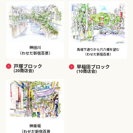
神田川
馬場下通りから穴八幡を望む
（わせだ新宿百景）
（わせだ新宿百景）
戸塚ブロック
早稲田ブロック
(20商店会)
(10商店会)
神楽坂
（わせだ新宿百景