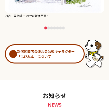
新宿御苑 ～わせだ新宿百景～
淀
新宿区商店会連合会公式キャラクター
「はぴれん」について
お知らせ
NEWS