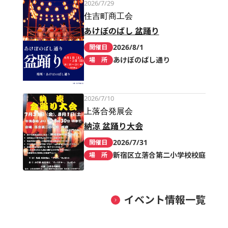
2026/7/29
住吉町商工会
あけぼのばし 盆踊り
2026/8/1
開催日
あけぼのばし通り
場 所
2026/7/10
上落合発展会
納涼 盆踊り大会
2026/7/31
開催日
新宿区立落合第二小学校校庭
場 所
イベント情報一覧