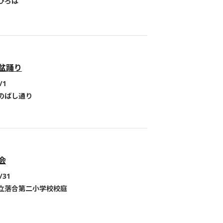
ひろば
盆踊り
/1
のばし通り
会
/31
立落合第二小学校校庭