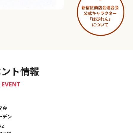
淀橋市場 ～わせだ新宿百景～
ベント情報
EVENT
交会
ーデン
/2