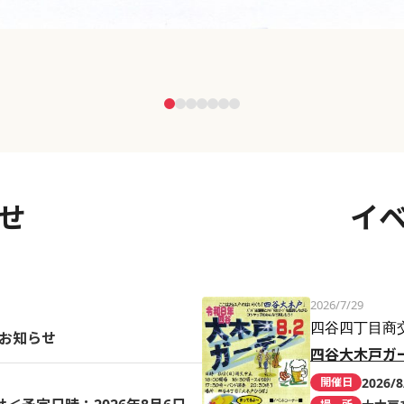
せ
イ
2026/7/29
四谷四丁目商
のお知らせ
四谷大木戸ガ
2026/8
開催日