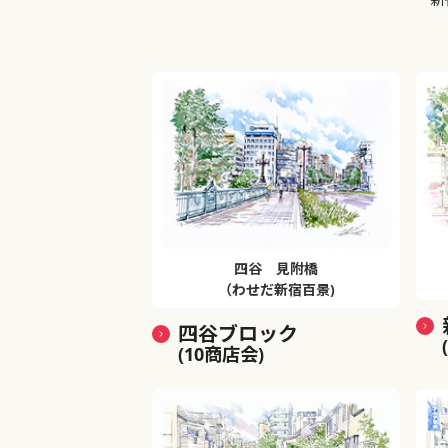
四谷 見附橋
（わせだ新宿百景)
四谷ブロック
(10商店会)