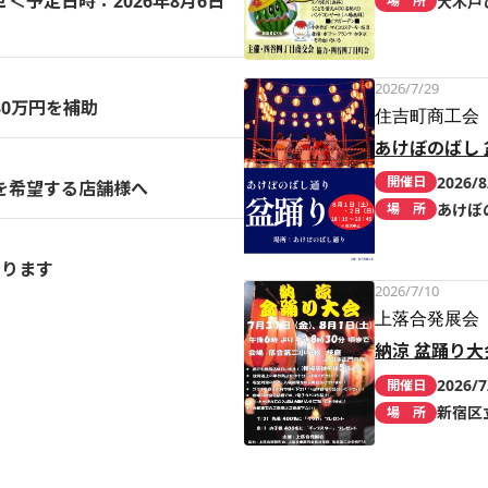
予定日時：2026年8月6日
大木戸
場 所
2026/7/29
0万円を補助
住吉町商工会
あけぼのばし 
2026/8
開催日
を希望する店舗様へ
あけぼ
場 所
まります
2026/7/10
上落合発展会
納涼 盆踊り大
2026/7
開催日
新宿区
場 所