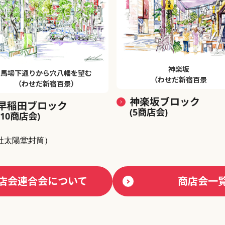
神楽坂
馬場下通りから穴八幡を望む
（わせだ新宿百景
（わせだ新宿百景）
神楽坂ブロック
早稲田ブロック
(5商店会)
(10商店会)
社太陽堂封筒）
店会連合会について
商店会一