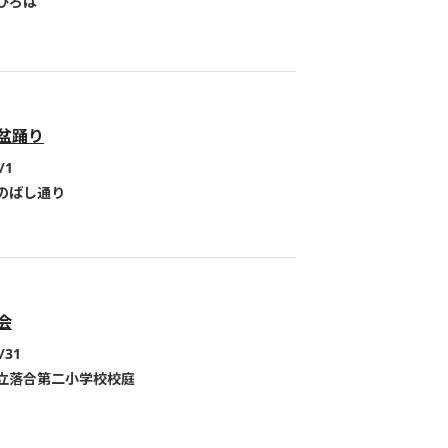
ひろば
盆踊り
/1
のばし通り
会
/31
立落合第二小学校校庭