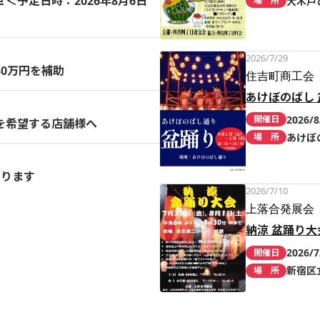
予定日時：2026年8月6日
大木戸
場 所
2026/7/29
0万円を補助
住吉町商工会
あけぼのばし 
2026/8
開催日
を希望する店舗様へ
あけぼ
場 所
まります
2026/7/10
上落合発展会
納涼 盆踊り大
2026/7
開催日
新宿区
場 所