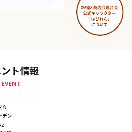
淀橋市場 ～わせだ新宿百景～
ベント情報
EVENT
交会
ーデン
/2