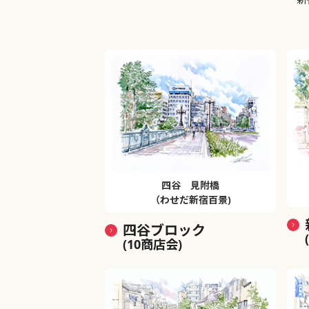
四谷 見附橋
（わせだ新宿百景)
四谷ブロック
(10商店会)