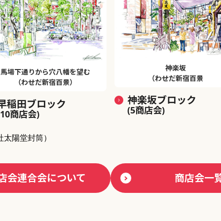
神楽坂
馬場下通りから穴八幡を望む
（わせだ新宿百景
（わせだ新宿百景）
神楽坂ブロック
早稲田ブロック
(5商店会)
(10商店会)
社太陽堂封筒）
店会連合会について
商店会一