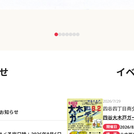
せ
イ
2026/7/29
四谷四丁目商
のお知らせ
四谷大木戸ガ
2026/8
開催日