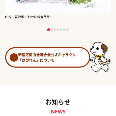
新宿御苑 ～わせだ新宿百景～
淀
新宿区商店会連合会公式キャラクター
「はぴれん」について
お知らせ
NEWS