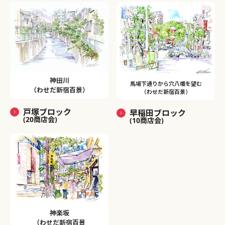
神田川
馬場下通りから穴八幡を望む
（わせだ新宿百景）
（わせだ新宿百景）
戸塚ブロック
早稲田ブロック
(20商店会)
(10商店会)
神楽坂
（わせだ新宿百景