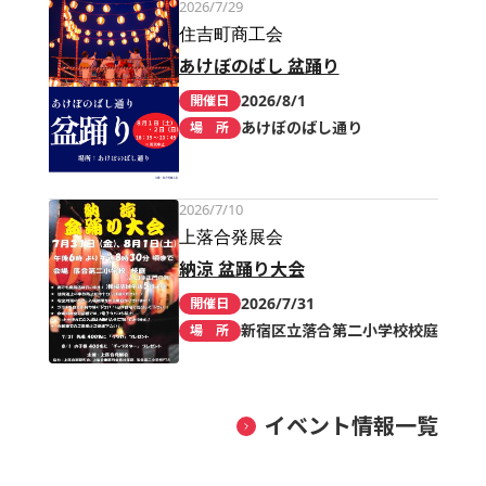
2026/7/29
住吉町商工会
あけぼのばし 盆踊り
2026/8/1
開催日
あけぼのばし通り
場 所
2026/7/10
上落合発展会
納涼 盆踊り大会
2026/7/31
開催日
新宿区立落合第二小学校校庭
場 所
イベント情報一覧