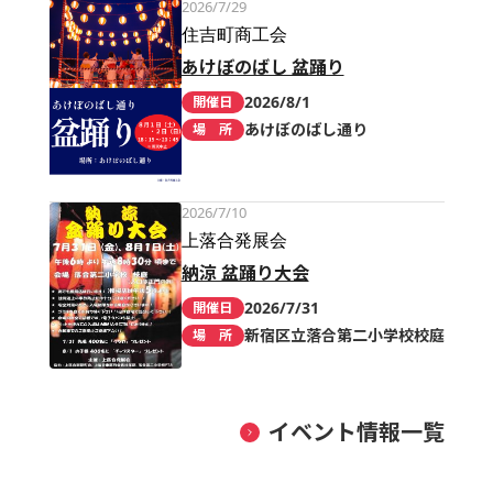
2026/7/29
住吉町商工会
あけぼのばし 盆踊り
2026/8/1
開催日
あけぼのばし通り
場 所
2026/7/10
上落合発展会
納涼 盆踊り大会
2026/7/31
開催日
新宿区立落合第二小学校校庭
場 所
イベント情報一覧