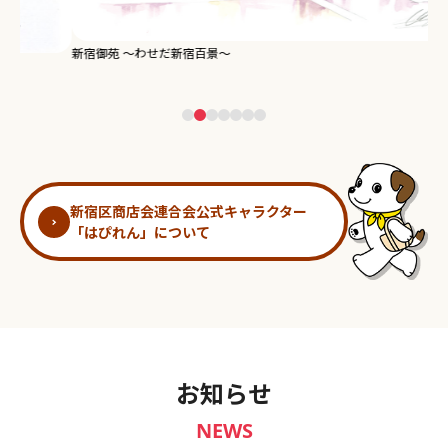
新宿御苑 ～わせだ新宿百景～
淀
新宿区商店会連合会公式キャラクター
「はぴれん」について
お知らせ
NEWS