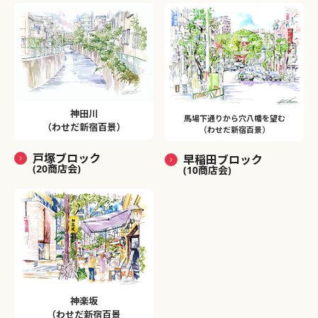
神田川
馬場下通りから穴八幡を望む
（わせだ新宿百景）
（わせだ新宿百景）
戸塚ブロック
早稲田ブロック
(20商店会)
(10商店会)
神楽坂
（わせだ新宿百景