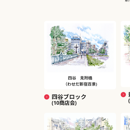
四谷 見附橋
（わせだ新宿百景)
四谷ブロック
(10商店会)