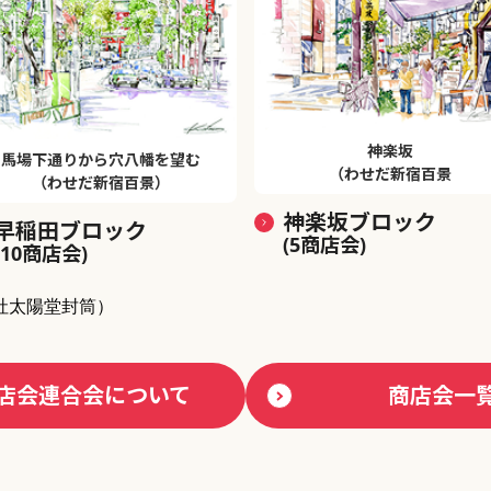
神楽坂
馬場下通りから穴八幡を望む
（わせだ新宿百景
（わせだ新宿百景）
神楽坂ブロック
早稲田ブロック
(5商店会)
(10商店会)
社太陽堂封筒）
店会連合会について
商店会一