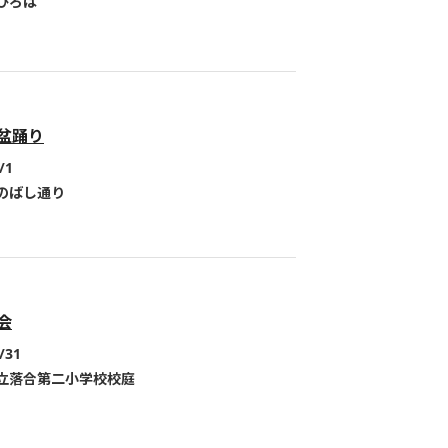
ひろば
盆踊り
/1
のばし通り
会
/31
立落合第二小学校校庭