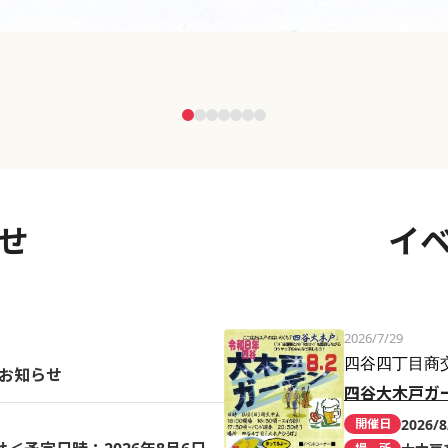
せ
イ
2026/7/29
四谷四丁目商
のお知らせ
四谷大木戸ガ
2026/8
開催日