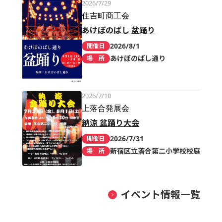
2026/7/29
住吉町商工会
あけぼのばし 盆踊り
2026/8/1
開催日
あけぼのばし通り
場 所
2026/7/10
上落合発展会
納涼 盆踊り大会
2026/7/31
開催日
新宿区立落合第二小学校校庭
場 所
イベント情報一覧