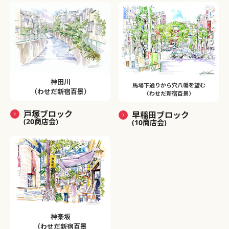
神田川
馬場下通りから穴八幡を望む
（わせだ新宿百景）
（わせだ新宿百景）
戸塚ブロック
早稲田ブロック
(20商店会)
(10商店会)
神楽坂
（わせだ新宿百景