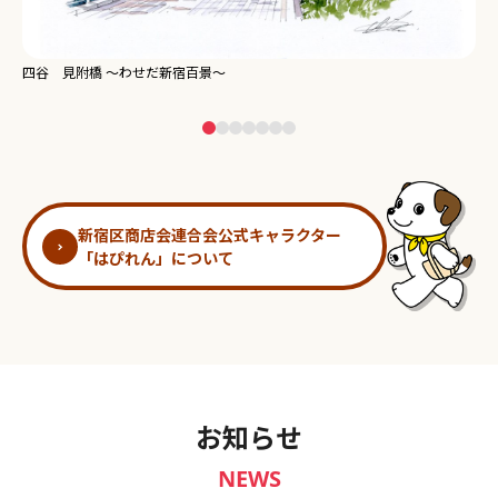
新宿御苑 ～わせだ新宿百景～
淀
新宿区商店会連合会公式キャラクター
「はぴれん」について
お知らせ
NEWS