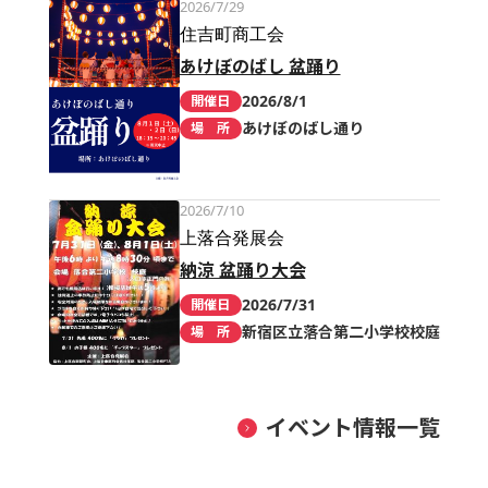
2026/7/29
住吉町商工会
あけぼのばし 盆踊り
2026/8/1
開催日
あけぼのばし通り
場 所
2026/7/10
上落合発展会
納涼 盆踊り大会
2026/7/31
開催日
新宿区立落合第二小学校校庭
場 所
イベント情報一覧