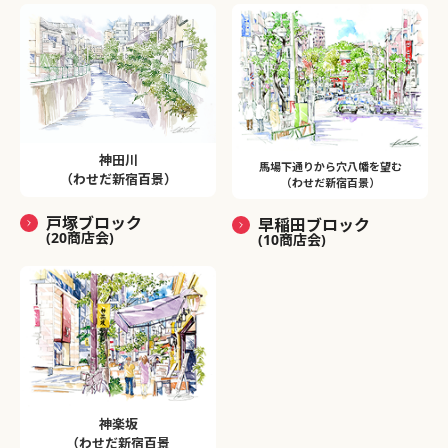
神田川
馬場下通りから穴八幡を望む
（わせだ新宿百景）
（わせだ新宿百景）
戸塚ブロック
早稲田ブロック
(20商店会)
(10商店会)
神楽坂
（わせだ新宿百景