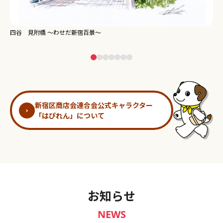
新宿御苑 ～わせだ新宿百景～
淀
新宿区商店会連合会公式キャラクター
「はぴれん」について
お知らせ
NEWS