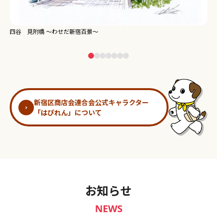
新宿御苑 ～わせだ新宿百景～
淀
新宿区商店会連合会公式キャラクター
「はぴれん」について
お知らせ
NEWS