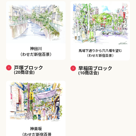
神田川
馬場下通りから穴八幡を望む
（わせだ新宿百景）
（わせだ新宿百景）
戸塚ブロック
早稲田ブロック
(20商店会)
(10商店会)
神楽坂
（わせだ新宿百景