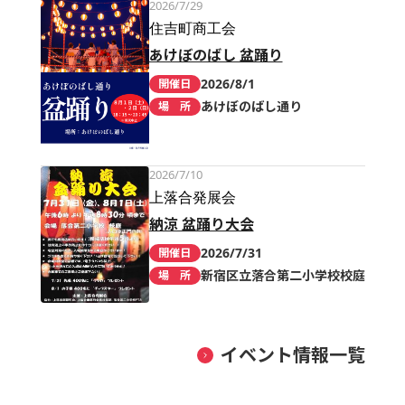
2026/7/29
住吉町商工会
あけぼのばし 盆踊り
2026/8/1
開催日
あけぼのばし通り
場 所
2026/7/10
上落合発展会
納涼 盆踊り大会
2026/7/31
開催日
新宿区立落合第二小学校校庭
場 所
イベント情報一覧