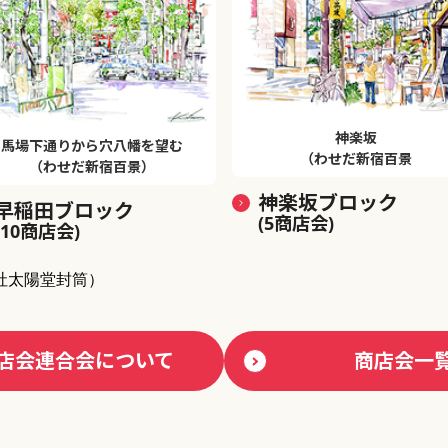
神楽坂
馬場下通りから穴八幡を望む
（わせだ新宿百景
（わせだ新宿百景）
神楽坂ブロック
早稲田ブロック
(5商店会)
(10商店会)
社太陽堂封筒）
店会連合会について
商店会一