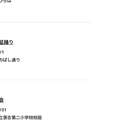
ひろば
盆踊り
/1
のばし通り
会
/31
立落合第二小学校校庭