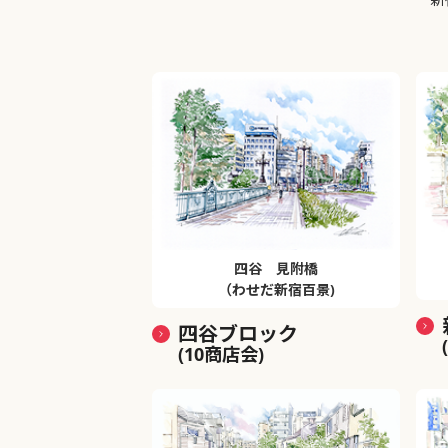
四谷 見附橋
（わせだ新宿百景)
四谷ブロック
(10商店会)