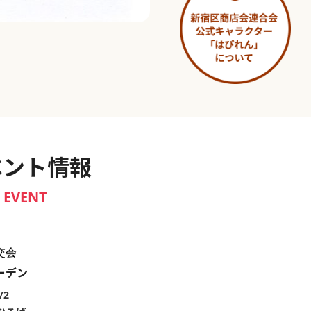
淀橋市場 ～わせだ新宿百景～
ベント情報
EVENT
交会
ーデン
/2