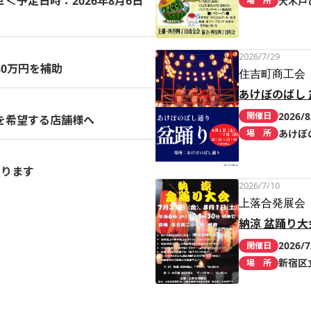
予定日時：2026年8月6日
大木戸
場 所
2026/7/29
0万円を補助
住吉町商工会
あけぼのばし 
2026/8
開催日
を希望する店舗様へ
あけぼ
場 所
まります
2026/7/10
上落合発展会
納涼 盆踊り大
2026/7
開催日
新宿区
場 所