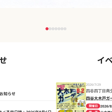
せ
イ
2026/7/29
四谷四丁目商
のお知らせ
四谷大木戸ガ
2026/8
開催日