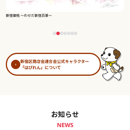
新宿御苑 ～わせだ新宿百景～
淀
新宿区商店会連合会公式キャラクター
「はぴれん」について
お知らせ
NEWS