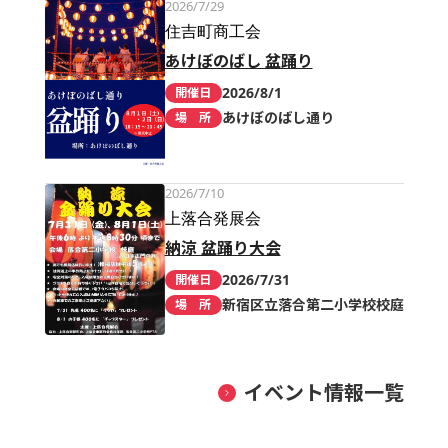
2026/7/29
住吉町商工会
あけぼのばし 盆踊り
2026/8/1
開催日
あけぼのばし通り
場 所
2026/7/10
上落合発展会
納涼 盆踊り大会
2026/7/31
開催日
新宿区立落合第二小学校校庭
場 所
イベント情報一覧