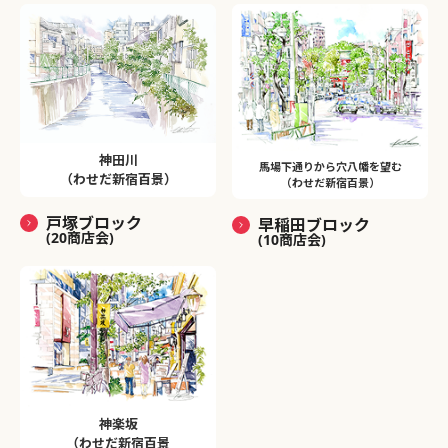
神田川
馬場下通りから穴八幡を望む
（わせだ新宿百景）
（わせだ新宿百景）
戸塚ブロック
早稲田ブロック
(20商店会)
(10商店会)
神楽坂
（わせだ新宿百景